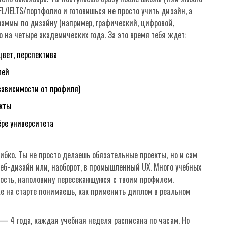
FL/IELTS/портфолио и готовишься не просто учить дизайн, а
аммы по дизайну (например, графический, цифровой,
на четыре академических года. За это время тебя ждет:
вет, перспектива
тей
 зависимости от профиля)
екты
ёре университета
гибко. Ты не просто делаешь обязательные проекты, но и сам
еб-дизайн или, наоборот, в промышленный UX. Много учебных
ость, наполовину пересекающуюся с твоим профилем.
е на старте понимаешь, как применить диплом в реальном
n — 4 года, каждая учебная неделя расписана по часам. Но