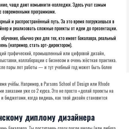
ование, чаще дают комьюнити-колледжи. Здесь учат самым
с современными программами.
лярный и распространённый путь. За это время погружаешься в
йнер и реализовать сложные проекты от идеи до презентации.
е обучение, обычно уже для тех, кто имеет бакалавра, реальный
ень (например, стать арт-директором).
ющий графический, промышленный или цифровой дизайн,
 выставки, коллаборации с бизнесом и очень жёсткая практика.
осле пары лет работы — и тут учебный год может быть более
мя учёбы. Например, в Parsons School of Design или Rhode
ми заказами уже со 2 курса. Это не просто «делай проекты на
и бюджетами, когда видишь, как твой дизайн становится
анскому диплому дизайнера
нь бакалавра. Ты поступаешь сразу после школы (или любого