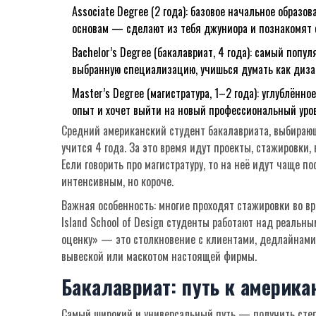
Associate Degree (2 года): базовое начальное образ
основам — сделают из тебя джуниора и познакомят 
Bachelor’s Degree (бакалавриат, 4 года): самый попу
выбранную специализацию, учишься думать как диза
Master’s Degree (магистратура, 1–2 года): углублённо
опыт и хочет выйти на новый профессиональный уров
Средний американский студент бакалавриата, выбира
учится 4 года. За это время идут проекты, стажировки,
Если говорить про магистратуру, то на неё идут чаще п
интенсивным, но короче.
Важная особенность: многие проходят стажировки во вре
Island School of Design студенты работают над реальны
оценку» — это столкновение с клиентами, дедлайнами 
вывеской или маскотом настоящей фирмы.
Бакалавриат: путь к америк
Самый широкий и универсальный путь — получить степе