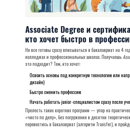
Associate Degree и сертифик
кто хочет быстро в професс
Не все готовы сразу вписываться в бакалавриат на 4 г
колледжах и профессиональных школах. Получаешь
Asso
это подходит? Тем, кто хочет:
Освоить основы под конкретную технологию или нап
дизайн)
Быстро сменить профессию
Начать работать junior-специалистом сразу после уч
Прелесть таких коротких программ — упор на практичес
«чисто по делу», без погружения в десятки теоретическ
перевестись в бакалавриат (алгоритм Transfer), и про