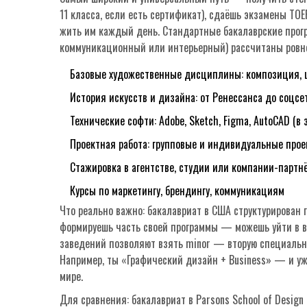
11 класса, если есть сертификат), сдаёшь экзамены TOE
жить им каждый день. Стандартные бакалаврские прогр
коммуникационный или интерьерный) рассчитаны ровно 
Базовые художественные дисциплины: композиция, ц
История искусств и дизайна: от Ренессанса до соцсе
Технические софти: Adobe, Sketch, Figma, AutoCAD (в
Проектная работа: групповые и индивидуальные про
Стажировка в агентстве, студии или компании-партн
Курсы по маркетингу, брендингу, коммуникациям
Что реально важно: бакалавриат в США структурирован 
формируешь часть своей программы — можешь уйти в в
заведений позволяют взять minor — вторую специальн
Например, ты «Графический дизайн + Business» — и уж
мире.
Для сравнения: бакалавриат в Parsons School of Desig