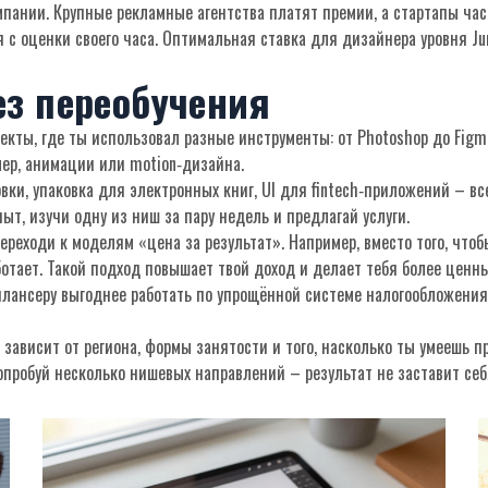
пании. Крупные рекламные агентства платят премии, а стартапы час
 с оценки своего часа. Оптимальная ставка для дизайнера уровня Ju
ез переобучения
кты, где ты использовал разные инструменты: от Photoshop до Figma 
мер, анимации или motion‑дизайна.
вки, упаковка для электронных книг, UI для fintech‑приложений – вс
ыт, изучи одну из ниш за пару недель и предлагай услуги.
ереходи к моделям «цена за результат». Например, вместо того, чтоб
отает. Такой подход повышает твой доход и делает тебя более ценн
илансеру выгоднее работать по упрощённой системе налогообложения 
 зависит от региона, формы занятости и того, насколько ты умеешь п
опробуй несколько нишевых направлений – результат не заставит себ