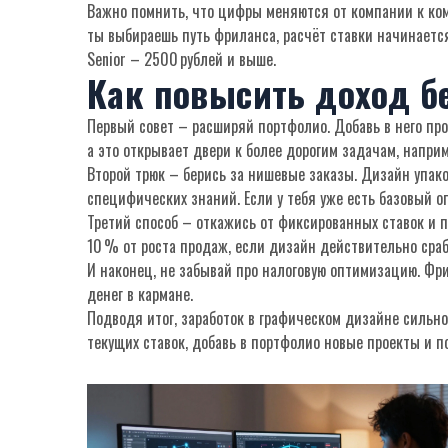
Важно помнить, что цифры меняются от компании к ком
ты выбираешь путь фриланса, расчёт ставки начинается
Senior – 2500 рублей и выше.
Как повысить доход б
Первый совет – расширяй портфолио. Добавь в него прое
а это открывает двери к более дорогим задачам, напри
Второй трюк – берись за нишевые заказы. Дизайн упако
специфических знаний. Если у тебя уже есть базовый оп
Третий способ – откажись от фиксированных ставок и п
10 % от роста продаж, если дизайн действительно сраб
И наконец, не забывай про налоговую оптимизацию. Фр
денег в кармане.
Подводя итог, заработок в графическом дизайне сильно
текущих ставок, добавь в портфолио новые проекты и п