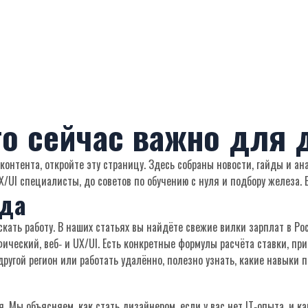
что сейчас важно для
контента, откройте эту страницу. Здесь собраны новости, гайды и ан
X/UI специалисты, до советов по обучению с нуля и подбору железа. В
уда
скать работу. В наших статьях вы найдёте свежие вилки зарплат в Ро
ический, веб‑ и UX/UI. Есть конкретные формулы расчёта ставки, пр
другой регион или работать удалённо, полезно узнать, какие навыки
. Мы объясняем, как стать дизайнером, если у вас нет IT‑опыта, и к