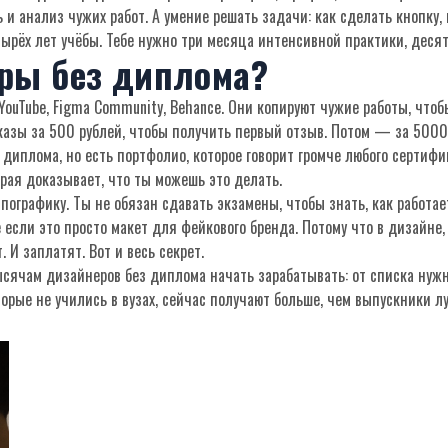
ь и анализ чужих работ
. А умение решать задачи: как сделать кнопку,
ырёх лет учёбы. Тебе нужно три месяца интенсивной практики, десят
ры без диплома?
YouTube, Figma Community, Behance. Они копируют чужие работы, чтоб
зы за 500 рублей, чтобы получить первый отзыв. Потом — за 5000. 
 диплома, но есть портфолио, которое говорит громче любого сертиф
орая доказывает, что ты можешь это делать
.
ипографику. Ты не обязан сдавать экзамены, чтобы знать, как работа
если это просто макет для фейкового бренда. Потому что в дизайне,
И заплатят. Вот и весь секрет.
ысячам дизайнеров без диплома начать зарабатывать: от списка нужны
оторые не учились в вузах, сейчас получают больше, чем выпускники