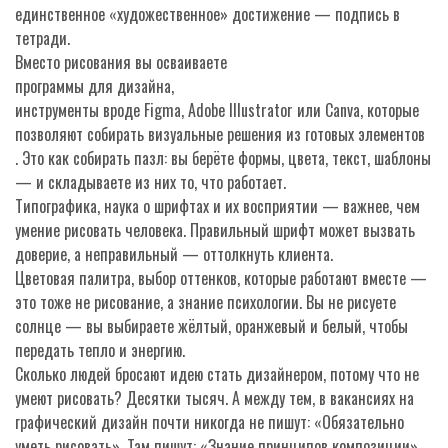
единственное «художественное» достижение — подпись в
тетради.
Вместо рисования вы осваиваете
программы для дизайна
,
инструменты вроде Figma, Adobe Illustrator или Canva, которые
позволяют собирать визуальные решения из готовых элементов
. Это как собирать пазл: вы берёте формы, цвета, текст, шаблоны
— и складываете из них то, что работает.
Типографика
,
наука о шрифтах и их восприятии
— важнее, чем
умение рисовать человека. Правильный шрифт может вызвать
доверие, а неправильный — оттолкнуть клиента.
Цветовая палитра
,
выбор оттенков, которые работают вместе
—
это тоже не рисование, а знание психологии. Вы не рисуете
солнце — вы выбираете жёлтый, оранжевый и белый, чтобы
передать тепло и энергию.
Сколько людей бросают идею стать дизайнером, потому что не
умеют рисовать? Десятки тысяч. А между тем, в вакансиях на
графический дизайн почти никогда не пишут: «Обязательно
уметь рисовать». Там пишут: «Знание принципов композиции»,