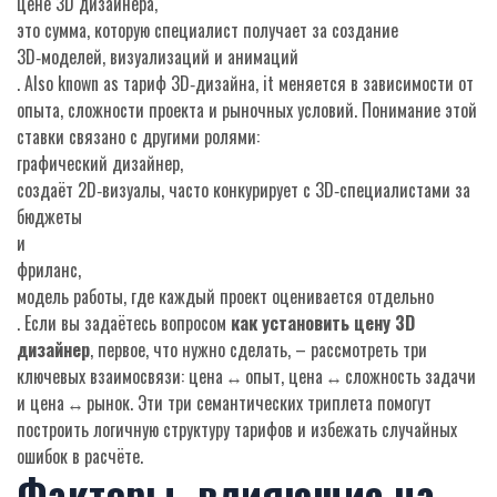
цене 3D дизайнера
,
это сумма, которую специалист получает за создание
3D‑моделей, визуализаций и анимаций
. Also known as
тариф 3D‑дизайна
, it меняется в зависимости от
опыта, сложности проекта и рыночных условий. Понимание этой
ставки связано с другими ролями:
графический дизайнер
,
создаёт 2D‑визуалы, часто конкурирует с 3D‑специалистами за
бюджеты
и
фриланс
,
модель работы, где каждый проект оценивается отдельно
. Если вы задаётесь вопросом
как установить цену 3D
дизайнер
, первое, что нужно сделать, – рассмотреть три
ключевых взаимосвязи: цена ↔ опыт, цена ↔ сложность задачи
и цена ↔ рынок. Эти три семантических триплета помогут
построить логичную структуру тарифов и избежать случайных
ошибок в расчёте.
Факторы, влияющие на