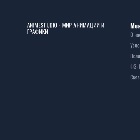
ANIMESTUDIO - МИР АНИМАЦИИ И
Ме
ГРАФИКИ
О на
Усло
Поли
ФЗ-
Связ