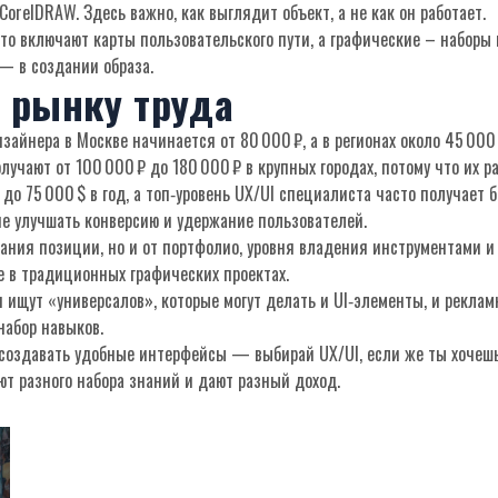
CorelDRAW. Здесь важно, как выглядит объект, а не как он работает.
то включают карты пользовательского пути, а графические – наборы и
— в создании образа.
и рынку труда
зайнера в Москве начинается от 80 000 ₽, а в регионах около 45 000 
лучают от 100 000 ₽ до 180 000 ₽ в крупных городах, потому что их 
о 75 000 $ в год, а топ‑уровень UX/UI специалиста часто получает б
ие улучшать конверсию и удержание пользователей.
вания позиции, но и от портфолио, уровня владения инструментами и
е в традиционных графических проектах.
 ищут «универсалов», которые могут делать и UI‑элементы, и рекла
набор навыков.
 создавать удобные интерфейсы — выбирай UX/UI, если же ты хочеш
ют разного набора знаний и дают разный доход.