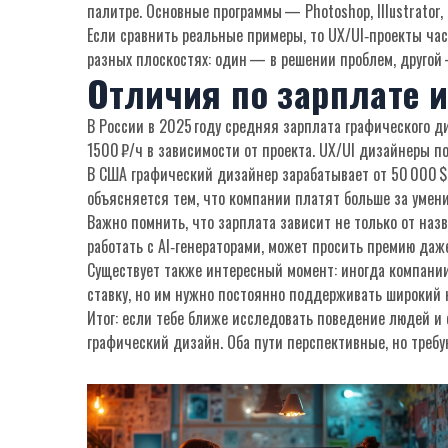
палитре. Основные программы — Photoshop, Illustrator, 
Если сравнить реальные примеры, то UX/UI‑проекты час
разных плоскостях: один — в решении проблем, другой 
Отличия по зарплате 
В России в 2025 году средняя зарплата графического ди
1500 ₽/ч в зависимости от проекта. UX/UI дизайнеры по
В США графический дизайнер зарабатывает от 50 000 $ д
объясняется тем, что компании платят больше за умен
Важно помнить, что зарплата зависит не только от наз
работать с AI‑генераторами, может просить премию даж
Существует также интересный момент: иногда компании
ставку, но им нужно постоянно поддерживать широкий 
Итог: если тебе ближе исследовать поведение людей и
графический дизайн. Оба пути перспективные, но требу