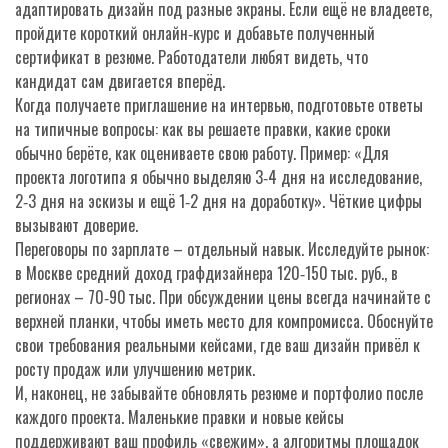
адаптировать дизайн под разные экраны. Если ещё не владеете,
пройдите короткий онлайн‑курс и добавьте полученный
сертификат в резюме. Работодатели любят видеть, что
кандидат сам двигается вперёд.
Когда получаете приглашение на интервью, подготовьте ответы
на типичные вопросы: как вы решаете правки, какие сроки
обычно берёте, как оцениваете свою работу. Пример: «Для
проекта логотипа я обычно выделяю 3‑4 дня на исследование,
2‑3 дня на эскизы и ещё 1‑2 дня на доработку». Чёткие цифры
вызывают доверие.
Переговоры по зарплате – отдельный навык. Исследуйте рынок:
в Москве средний доход графдизайнера 120‑150 тыс. руб., в
регионах – 70‑90 тыс. При обсуждении цены всегда начинайте с
верхней планки, чтобы иметь место для компромисса. Обоснуйте
свои требования реальными кейсами, где ваш дизайн привёл к
росту продаж или улучшению метрик.
И, наконец, не забывайте обновлять резюме и портфолио после
каждого проекта. Маленькие правки и новые кейсы
поддерживают ваш профиль «свежим», а алгоритмы площадок