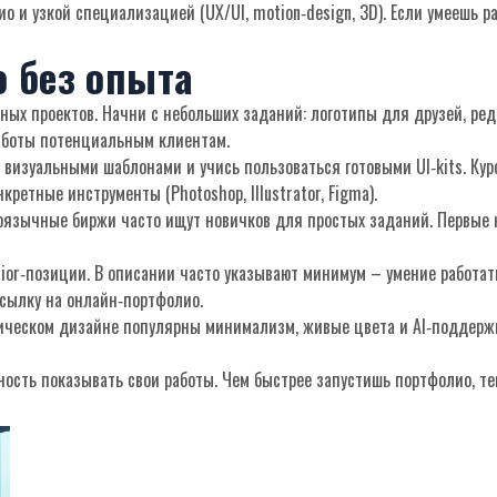
о и узкой специализацией (UX/UI, motion‑design, 3D). Если умеешь ра
ю без опыта
ых проектов. Начни с небольших заданий: логотипы для друзей, ре
работы потенциальным клиентам.
с визуальными шаблонами и учись пользоваться готовыми UI‑kits. Кур
кретные инструменты (Photoshop, Illustrator, Figma).
коязычные биржи часто ищут новичков для простых заданий. Первые 
nior‑позиции. В описании часто указывают минимум – умение работа
сылку на онлайн‑портфолио.
фическом дизайне популярны минимализм, живые цвета и AI‑поддержка
вность показывать свои работы. Чем быстрее запустишь портфолио, те