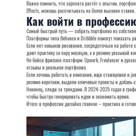
Важно помнить, что зарплата растёт с опытом, портфоли
Effects, можешь рассчитывать на более высокие ставки.
Как войти в професси
Самый быстрый путь — собрать портфолио из собственн
Платформы типа Behance и Dribbble помогут показать 
Если нет навыков рисования, сосредоточься на работе 
дают практику за пару месяцев, а в резюме указывай кон
Не бойся фриланс‑платформ: Upwork, Freelancer и русс
отзывы и реальное портфолио.
Если хочешь работать в компании, ищи стажировки и ju
резюме коротким, выдели ключевые проекты и добавь с
Наконец, следи за трендами. В 2024‑2025 годах в гра
чтобы быстро генерировать идеи и экономить время.
Итого: в профессии дизайна главное – практика и гото