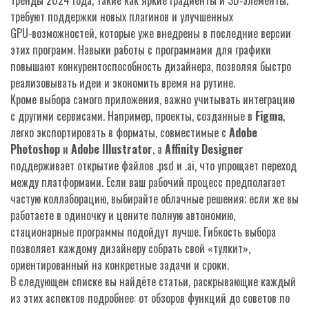
Тренды 2024 года, такие как яркие градиенты и 3D‑элементы,
требуют поддержки новых плагинов и улучшенных
GPU‑возможностей, которые уже внедрены в последние версии
этих программ. Навыки работы с программами для графики
повышают конкурентоспособность дизайнера, позволяя быстро
реализовывать идеи и экономить время на рутине.
Кроме выбора самого приложения, важно учитывать интеграцию
с другими сервисами. Например, проекты, созданные в
Figma
,
легко экспортировать в форматы, совместимые с
Adobe
Photoshop
и
Adobe Illustrator
, а
Affinity Designer
поддерживает открытие файлов .psd и .ai, что упрощает переход
между платформами. Если ваш рабочий процесс предполагает
частую коллаборацию, выбирайте облачные решения; если же вы
работаете в одиночку и цените полную автономию,
стационарные программы подойдут лучше. Гибкость выбора
позволяет каждому дизайнеру собрать свой «тулкит»,
ориентированный на конкретные задачи и сроки.
В следующем списке вы найдёте статьи, раскрывающие каждый
из этих аспектов подробнее: от обзоров функций до советов по