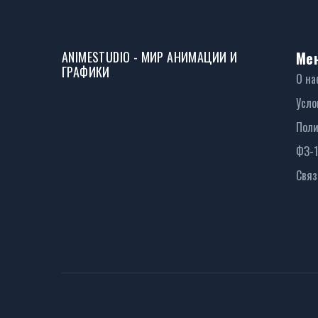
ANIMESTUDIO - МИР АНИМАЦИИ И
Ме
ГРАФИКИ
О на
Усло
Поли
ФЗ-
Связ