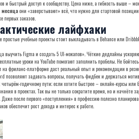
ов и быстрый доступ к сообществу. Цена ниже, а гибкость выше – мо
 месяца
они «заверстывают» всё, что нужно для стартовой позиции 
е первых заказов.
рактические лайфхаки
 простые учебные проекты стоит выкладывать в Behance или Dribbb
а выучить Figma и создать 5 UI‑мокапов». Чёткие дедлайны ускоряю
бесплатные уроки на YouTube помогают заполнить пробелы. Не бойте
т на фриланс‑платформе даст реальный опыт и рекомендации в резю
ord позволяют задавать вопросы, получать фидбек и держаться моти
к четырём‑годичному пути; если хотите быстрее – онлайн‑курсы или б
нания в проектах. Так вы не только сократите время, но и начнёте з
. Даже после первого «поступления» в профессию полезно планирова
ков обеспечит рост дохода и интерес к работе.