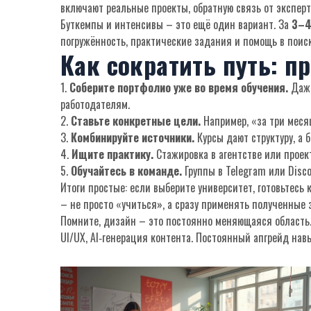
включают реальныe проекты, обратную связь от эксперт
Буткемпы и интенсивы – это ещё один вариант. За
3–4
погружённость, практические задания и помощь в поиск
Как сократить путь: п
1.
Соберите портфолио уже во время обучения.
Даже
работодателям.
2.
Ставьте конкретные цели.
Например, «за три месяц
3.
Комбинируйте источники.
Курсы дают структуру, а 
4.
Ищите практику.
Стажировка в агентстве или проек
5.
Обучайтесь в команде.
Группы в Telegram или Disc
Итоги простые: если выберите университет, готовьтесь 
– не просто «учиться», а сразу применять полученные з
Помните, дизайн – это постоянно меняющаяся область
UI/UX, AI‑генерация контента. Постоянный апгрейд навы