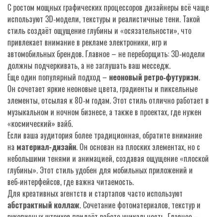
С ростом мощных графических процессоров дизайнеры всё чаще
используют 3D‑модели, текстуры и реалистичные тени. Такой
стиль создаёт ощущение глубины и «осязательности», что
привлекает внимание в рекламе электроники, игр и
автомобильных брендов. Главное – не переборщить: 3D‑модели
должны подчеркивать, а не заглушать ваш месседж.
Еще один популярный подход –
неоновый ретро‑футуризм
.
Он сочетает яркие неоновые цвета, градиенты и пиксельные
элементы, отсылая к 80‑м годам. Этот стиль отлично работает в
музыкальном и ночном бизнесе, а также в проектах, где нужен
«космический» вайб.
Если ваша аудитория более традиционная, обратите внимание
на
материал-дизайн
. Он основан на плоских элементах, но с
небольшими тенями и анимацией, создавая ощущение «плоской
глубины». Этот стиль удобен для мобильных приложений и
веб‑интерфейсов, где важна читаемость.
Для креативных агентств и стартапов часто используют
абстрактный коллаж
. Сочетание фотоматериалов, текстур и
рукописных штрихов придаёт работе уникальность. Главное –