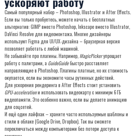
ускоряют работу
Самый популярный набор – Photoshop, Illustrator и After Effects.
Если вы только пробуетесь, можете начать с бесплатных
альтернатив: GIMP вместо Photoshop, Inkscape вместо Illustrator,
DaVinci Resolve для видеомонтажа. Многие дизайнеры
используют Figma для UI/UX‑дизайна – браузерная версия
позволяет работать с любой машиной.
Не забывайте про плагины. Например,
MagicPicker
упрощает
работу с палитрами, а
GuideGuide
быстро расставляет
направляющие в Photoshop. Плагины платные, но их стоимость
окупается, если вы экономите часы рутинных действий.
Для ускорения рендеринга в After Effects стоит установить
GPU‑acceleration
и использовать видеокарту с минимум 6 ГБ
видеопамяти. Это особенно важно, если вы делаете анимацию
для соцсетей.
И ещё один лайфхак – храните часто используемые шаблоны и
стили в облаке (Google Drive, Dropbox). Так вы сможете
переключаться между компьютерами без потери доступа к