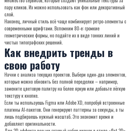
множество сервисов, которые создают уникальные текстуры за
пару кликов. Их можно использовать как фон или декоративный
слой.
Наконец, личный стиль всё чаще комбинирует ретро‑элементы с
современными шрифтами. Вспомним 80‑е: громкие
геометрические формы, но подайте их в виде тонких линий и
чистых типографских решений.
Как внедрить тренды в
свою работу
Начни с анализа текущих проектов. Выбери один‑два элементов,
которые можно обновить без полной переделки – например,
замените цветовую палитру на более яркую или добавьте лёгкую
текстуру к кнопке.
Если ты используешь Figma или Adobe XD, попробуй встроенные
плагины AI‑пакетов. Они генерируют паттерны за секунды, а ты
лишь подбираешь нужный масштаб. Это экономит время и
добавляет оригинальности.
Для 3D‑эффекта возьми готовый набор иконок в стиле «flat 3D».