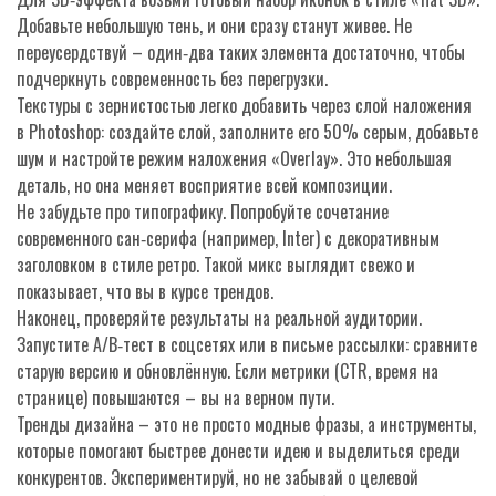
Добавьте небольшую тень, и они сразу станут живее. Не
переусердствуй – один‑два таких элемента достаточно, чтобы
подчеркнуть современность без перегрузки.
Текстуры с зернистостью легко добавить через слой наложения
в Photoshop: создайте слой, заполните его 50% серым, добавьте
шум и настройте режим наложения «Overlay». Это небольшая
деталь, но она меняет восприятие всей композиции.
Не забудьте про типографику. Попробуйте сочетание
современного сан‑серифа (например, Inter) с декоративным
заголовком в стиле ретро. Такой микс выглядит свежо и
показывает, что вы в курсе трендов.
Наконец, проверяйте результаты на реальной аудитории.
Запустите A/B‑тест в соцсетях или в письме рассылки: сравните
старую версию и обновлённую. Если метрики (CTR, время на
странице) повышаются – вы на верном пути.
Тренды дизайна – это не просто модные фразы, а инструменты,
которые помогают быстрее донести идею и выделиться среди
конкурентов. Экспериментируй, но не забывай о целевой