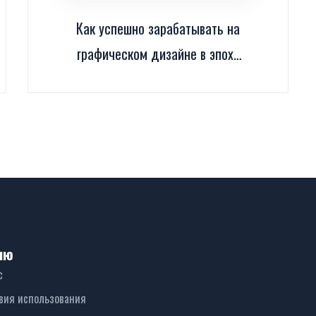
Как успешно зарабатывать на
графическом дизайне в эпоху
цифровизации
ню
с
вия использования