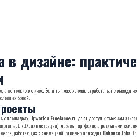
а в дизайне: практич
и
, а не только в офисе. Если ты тоже хочешь заработать, не выходя и
головных болей.
проекты
ных площадках.
Upwork
и
Freelance.ru
дают доступ к тысячам заказо
готипы, UI/UX, иллюстрации), добавь портфолио с реальными кейсам
йнеров, работающих с анимацией, отлично подходит
Behance Jobs
. Е