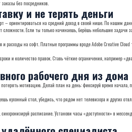
т заказы без посредников.
тавку и не терять деньги
арт – ориентироваться на средний доход в своей нише. По нашим дан
 от сложности. Если ты только начинаешь, берёшь небольшие задачи з
 и расходы на софт. Платные программы вроде Adobe Creative Cloud 
сроки и количество правок. Ставь чёткие ограничения, например «дв
вного рабочего дня из дома
ко потерять мотивацию. Делай план на день: фиксируй время начала, 
ешь кухонный стол, убедись, что рядом нет телевизора и других от
, синхронизируй расписание. Установи часы «доступности» в мессенд
 удалённого специалиста