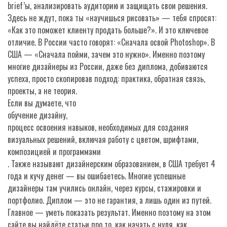
brief’ы, анализировать аудиторию и защищать свои решения.
Здесь не ждут, пока ты «научишься рисовать» — тебя спросят:
«Как это поможет клиенту продать больше?». И это ключевое
отличие. В России часто говорят: «Сначала освой Photoshop». В
США — «Сначала пойми, зачем это нужно». Именно поэтому
многие дизайнеры из России, даже без диплома, добиваются
успеха, просто скопировав подход: практика, обратная связь,
проекты, а не теория.
Если вы думаете, что
обучение дизайну
,
процесс освоения навыков, необходимых для создания
визуальных решений, включая работу с цветом, шрифтами,
композицией и программами
. Также называют
дизайнерским образованием
, в США требует 4
года и кучу денег — вы ошибаетесь. Многие успешные
дизайнеры там учились онлайн, через курсы, стажировки и
портфолио. Диплом — это не гарантия, а лишь один из путей.
Главное — уметь показать результат. Именно поэтому на этом
сайте вы найдёте статьи про то, как начать с нуля, как