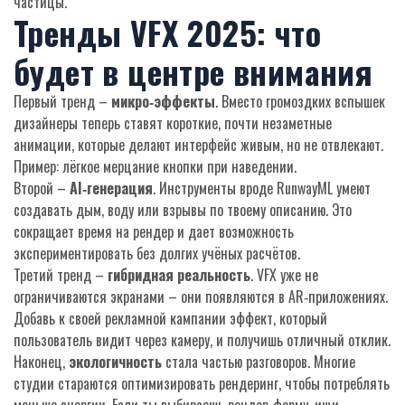
частицы.
Тренды VFX 2025: что
будет в центре внимания
Первый тренд –
микро‑эффекты
. Вместо громоздких вспышек
дизайнеры теперь ставят короткие, почти незаметные
анимации, которые делают интерфейс живым, но не отвлекают.
Пример: лёгкое мерцание кнопки при наведении.
Второй –
AI‑генерация
. Инструменты вроде RunwayML умеют
создавать дым, воду или взрывы по твоему описанию. Это
сокращает время на рендер и дает возможность
экспериментировать без долгих учёных расчётов.
Третий тренд –
гибридная реальность
. VFX уже не
ограничиваются экранами – они появляются в AR‑приложениях.
Добавь к своей рекламной кампании эффект, который
пользователь видит через камеру, и получишь отличный отклик.
Наконец,
экологичность
стала частью разговоров. Многие
студии стараются оптимизировать рендеринг, чтобы потреблять