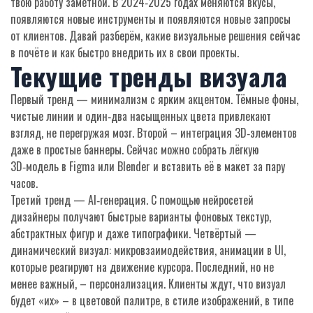
твою работу заметной. В 2024‑2025 годах меняются вкусы,
появляются новые инструменты и появляются новые запросы
от клиентов. Давай разберём, какие визуальные решения сейчас
в почёте и как быстро внедрить их в свои проекты.
Текущие тренды визуала
Первый тренд — минимализм с ярким акцентом. Тёмные фоны,
чистые линии и один‑два насыщенных цвета привлекают
взгляд, не перегружая мозг. Второй – интеграция 3D‑элементов
даже в простые баннеры. Сейчас можно собрать лёгкую
3D‑модель в Figma или Blender и вставить её в макет за пару
часов.
Третий тренд — AI‑генерация. С помощью нейросетей
дизайнеры получают быстрые варианты фоновых текстур,
абстрактных фигур и даже типографики. Четвёртый —
динамический визуал: микровзаимодействия, анимации в UI,
которые реагируют на движение курсора. Последний, но не
менее важный, – персонализация. Клиенты ждут, что визуал
будет «их» – в цветовой палитре, в стиле изображений, в типе