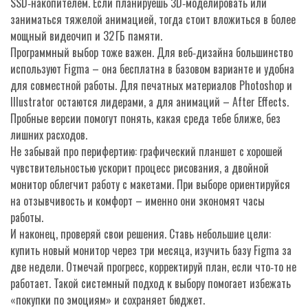
SSD‑накопителем. Если планируешь 3D‑моделировать или
заниматься тяжелой анимацией, тогда стоит вложиться в более
мощный видеочип и 32 ГБ памяти.
Программный выбор тоже важен. Для веб‑дизайна большинство
используют Figma – она бесплатна в базовом варианте и удобна
для совместной работы. Для печатных материалов Photoshop и
Illustrator остаются лидерами, а для анимаций – After Effects.
Пробные версии помогут понять, какая среда тебе ближе, без
лишних расходов.
Не забывай про перифертию: графический планшет с хорошей
чувствительностью ускорит процесс рисования, а двойной
монитор облегчит работу с макетами. При выборе ориентируйся
на отзывчивость и комфорт – именно они экономят часы
работы.
И наконец, проверяй свои решения. Ставь небольшие цели:
купить новый монитор через три месяца, изучить базу Figma за
две недели. Отмечай прогресс, корректируй план, если что‑то не
работает. Такой системный подход к выбору помогает избежать
«покупки по эмоциям» и сохраняет бюджет.