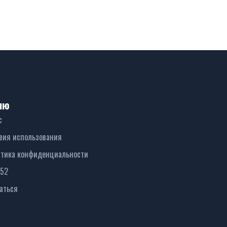
ню
с
вия использования
тика конфиденциальности
152
аться