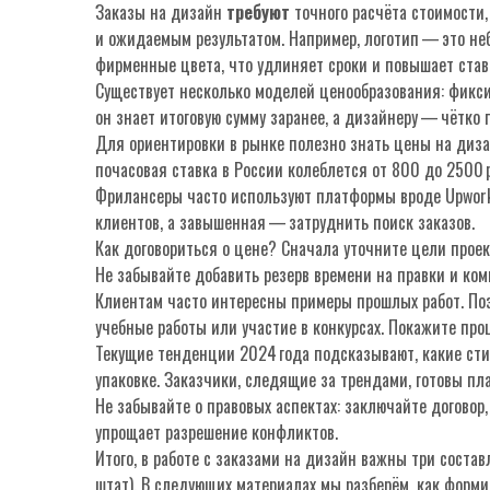
Заказы на дизайн
требуют
точного расчёта стоимости,
и ожидаемым результатом. Например, логотип — это неб
фирменные цвета, что удлиняет сроки и повышает став
Существует несколько моделей ценообразования: фикси
он знает итоговую сумму заранее, а дизайнеру — чётко 
Для ориентировки в рынке полезно знать
цены на диз
почасовая ставка в России колеблется от 800 до 2500 
Фрилансеры часто используют платформы вроде Upwork 
клиентов, а завышенная — затруднить поиск заказов.
Как договориться о цене? Сначала уточните цели проек
Не забывайте добавить резерв времени на правки и ко
Клиентам часто интересны примеры прошлых работ. Поэ
учебные работы или участие в конкурсах. Покажите проц
Текущие тенденции 2024 года подсказывают, какие сти
упаковке. Заказчики, следящие за трендами, готовы пл
Не забывайте о правовых аспектах: заключайте договор
упрощает разрешение конфликтов.
Итого, в работе с заказами на дизайн важны три сост
штат). В следующих материалах мы разберём, как форми