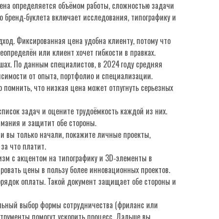
 Цена определяется объёмом работы, сложностью задачи
го бренд‑буклета включает исследования, типографику и
дход. Фиксированная цена удобна клиенту, потому что
еопределён или клиент хочет гибкости в правках.
ишах
. По данным специалистов, в 2024 году средняя
висимости от опыта, портфолио и специализации.
 помнить, что низкая цена может отпугнуть серьезных
список задач и оцените трудоёмкость каждой из них.
имания и защитит обе стороны.
и вы только начали, покажите личные проекты,
за что платит.
изм с акцентом на типографику и 3D‑элементы в
ировать цены в пользу более инновационных проектов.
порядок оплаты. Такой документ защищает обе стороны и
ильный выбор формы сотрудничества (фриланс или
струменты помогут ускорить процесс. Дальше вы