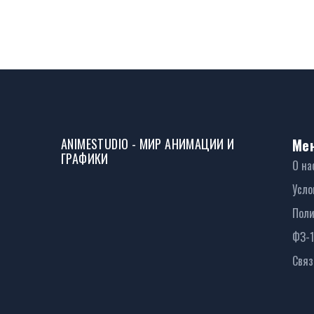
ANIMESTUDIO - МИР АНИМАЦИИ И
Ме
ГРАФИКИ
О на
Усло
Поли
ФЗ-
Связ