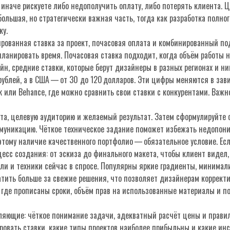
 иначе рискуете либо недополучить оплату, либо потерять клиента.
ольшая, но стратегически важная часть, тогда как разработка полно
ку.
рованная ставка за проект, почасовая оплата и комбинированный по
планировать время. Почасовая ставка подходит, когда объём работы н
айн
,
средние ставки, которые берут дизайнеры в разных регионах и н
рублей, а в США — от 30 до 120 долларов. Эти цифры меняются в за
или Behance, где можно сравнить свои ставки с конкурентами. Важно
та, целевую аудиторию и желаемый результат. Затем сформулируйте 
ммуникацию. Чёткое техническое задание поможет избежать недопон
тому наличие качественного портфолио — обязательное условие. Есл
есс создания: от эскиза до финального макета, чтобы клиент видел, 
ли и техники сейчас в спросе. Популярны яркие градиенты, минимал
атить больше за свежие решения, что позволяет дизайнерам коррект
, где прописаны сроки, объём прав на использованные материалы и 
авляющие: чёткое понимание задачи, адекватный расчёт цены и прав
ровать ставки, какие типы проектов наиболее прибыльны и какие ин