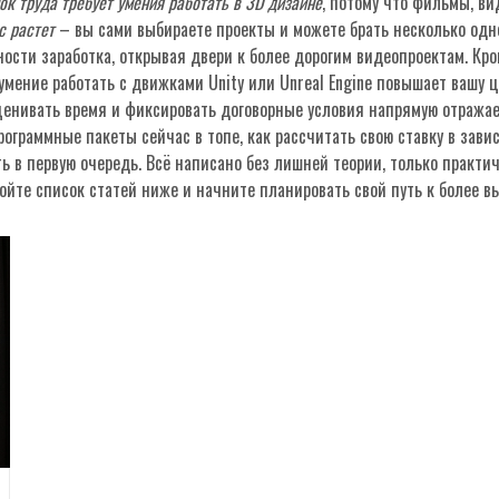
ок труда требует умения работать в 3D дизайне
, потому что фильмы, в
с растет
– вы сами выбираете проекты и можете брать несколько од
ости заработка, открывая двери к более дорогим видеопроектам. Кром
 умение работать с движками Unity или Unreal Engine повышает вашу 
оценивать время и фиксировать договорные условия напрямую отражае
программные пакеты сейчас в топе, как рассчитать свою ставку в зави
ь в первую очередь. Всё написано без лишней теории, только практи
ройте список статей ниже и начните планировать свой путь к более в