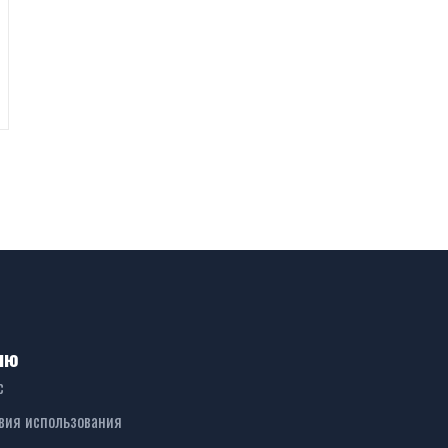
ню
с
вия использования