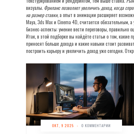
текстурированием и рендерингом, тем выше ставка.
Рын
визуалы.
Фриланс позволяет увеличить доход, когда спро
на размер ставки
, а опыт в анимации расширяет возможн
Maya, 3ds Max и Cinema 4D, считается обязательным, а
бизнес‑аспекты: умение вести переговоры, правильно 
Итак, в этой подборке вы найдёте статьи о том, какие 
приносят больше дохода и какие навыки стоит развиват
построить карьеру и увеличить доход уже сегодня. Отк
ОКТ, 9 2025
-
0 КОММЕНТАРИИ