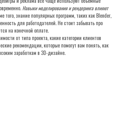
идеоигры и реклама всё чаще используют объёмные
новременно.
Навыки моделирования и рендеринга влияют
е того, знание популярных программ, таких как Blender,
ценность для работодателей. Не стоит забывать про
тся на конечной оплате.
симости от типа проекта, какие категории клиентов
ческие рекомендации, которые помогут вам понять, как
ысоким заработкам в 3D‑дизайне.