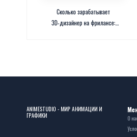
Сколько зарабатывает
3D‑дизайнер на фрилансе:
реальные цифры и способы
увеличить доход
ANIMESTUDIO - МИР АНИМАЦИИ И
Ме
ГРАФИКИ
О на
Усло