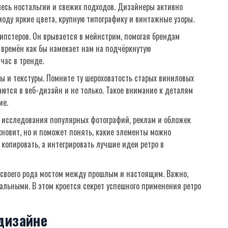
есь ностальгии и свежих подходов. Дизайнеры активно
 моду яркие цвета, крупную типографику и винтажные узоры.
хипстеров. Он врывается в мейнстрим, помогая брендам
 времён как бы намекает нам на подчёркнутую
час в тренде.
мы и текстуры. Помните ту шероховатость старых виниловых
тся в веб-дизайн и не только. Такое внимание к деталям
ие.
 с исследования популярных фотографий, реклам и обложек
хновит, но и поможет понять, какие элементы можно
 копировать, а интегрировать лучшие идеи ретро в
 своего рода мостом между прошлым и настоящим. Важно,
альными. В этом кроется секрет успешного применения ретро
дизайне