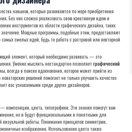
жества навыков, которые развиваются по мере приобретения
ения. Без них сложно реализовать свою креативную идею и
оение инструментов из области графического дизайна, таких
ное значение. Мощные программы, подобные этим, предоставляют
амых смелых идей, будь то работа с растровой или векторной
ующий элемент, который необходимо развивать — это
ешения. Умение мыслить нестандартно позволяет
графический
ы, всегда в поиске вдохновения, которое может прийти из
новаторских решений помогает не только улучшить качество
лает вас узнаваемыми среди других дизайнеров.
— композиции, цвета, типографики. Эти знания помогут вам
внимание, но и будут функциональными и понятными для
й визуальной работы. Понимание принципов симметрии,
гармоничные изображения. Использование цвета также