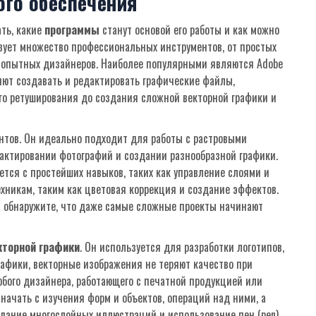
ого обеспечения
ть, какие
программы
станут основой его работы и как можно
твует множество профессиональных инструментов, от простых
 опытных дизайнеров. Наиболее популярными являются Adobe
оляют создавать и редактировать графические файлы,
го ретуширования до создания сложной векторной графики и
нтов. Он идеально подходит для работы с растровыми
актировании фотографий и создании разнообразной графики.
тся с простейших навыков, таких как управление слоями и
хникам, таким как цветовая коррекция и создание эффектов.
вы обнаружите, что даже самые сложные проекты начинают
кторной графики
. Он используется для разработки логотипов,
рафики, векторные изображения не теряют качество при
юбого дизайнера, работающего с печатной продукцией или
ачать с изучения форм и объектов, операций над ними, а
здание многослойных иллюстраций и использование пен (pen)