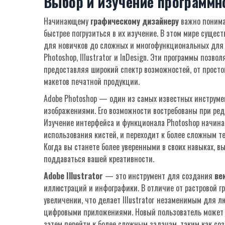
Выбор и изучение программн
Начинающему
графическому дизайнеру
важно понима
быстрее погрузиться в их изучение. В этом мире сущес
для новичков до сложных и многофункциональных для
Photoshop, Illustrator и InDesign. Эти программы позв
предоставляя широкий спектр возможностей, от просто
макетов печатной продукции.
Adobe Photoshop — один из самых известных инструме
изображениями. Его возможности востребованы при ред
Изучение интерфейса и функционала Photoshop начинае
использования кистей, и переходит к более сложным те
Когда вы станете более уверенными в своих навыках, 
поддаваться вашей креативности.
Adobe Illustrator
— это инструмент для создания
ве
иллюстраций и инфографики. В отличие от растровой г
увеличении, что делает Illustrator незаменимым для л
цифровыми приложениями. Новый пользователь может н
затем перейти к более сложным задачам, таким как со