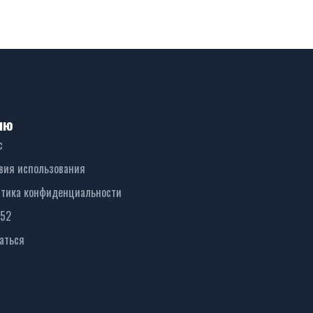
ню
с
вия использования
тика конфиденциальности
152
аться