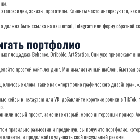
нка.
 этапов: идеи, эскизы, прототипы. Клиенты часто интересуются, как 
о должна быть ссылка на ваш email, Telegram или форму обратной св
игать портфолио
ых площадках: Behance, Dribbble, ArtStation. Они уже привлекают вн
делайте простой сайт‑лендинг. Минималистичный шаблон, быстрая за
иц ключевые слова, такие как «портфолио графического дизайнера», «
е кейсы в Instagram или VK, добавляйте короткие ролики в TikTok, г
о.
ончили новый проект, замените старый, менее интересный пример. А
потом правильно разместив и продвинув, вы получите портфолио, кото
ся клиенты, и продолжайте улучшать свой визуальный резюме.