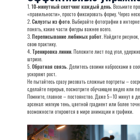
1.
10‑минутный скетчинг каждый день
. Возьмите про
«правильности», просто фиксировать форму. Через неск
2.
Силуэты из фото
. Выбирайте фотографии в интернет
понять, какие части фигуры важнее всего.
3.
Переписывание любимых работ
. Найдите рисунок,
свою практику.
4.
Тренировка линии
. Положите лист под угол, удерж
штрихе.
5.
Обратная связь
. Делитесь своими набросками в соо
ускоряют рост.
Не пытайтесь сразу рисовать сложные портреты – сосре
сделайте перерыв, посмотрите обучающее видео или пе
Помните, главное – постоянство. Даже 5–10 минут в де
арсенал: мягкую тень, цветной градиент или более точ
возможности откроются в мире анимации и графики.