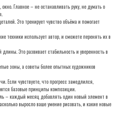
, окно. Главное – не останавливать руку, не думать о
я.
еталей. Это тренирует чувство объёма и помогает
акие техники использует автор, и сможете перенять их в
й длины. Это развивает стабильность и уверенность в
лепые зоны, а советы более опытных художников
и. Если чувствуете, что прогресс замедлился,
няются базовые принципы композиции.
цель – каждый месяц добавлять один новый элемент в
асколько выросло ваше умение рисовать, и какие новые