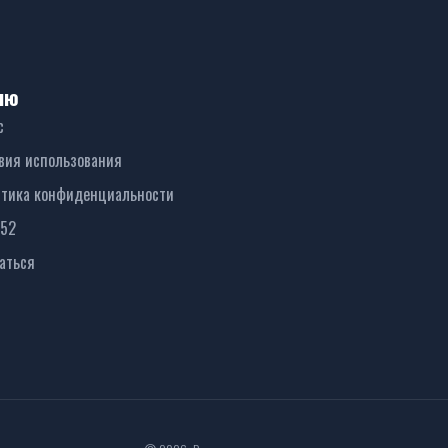
ню
с
вия использования
тика конфиденциальности
152
аться