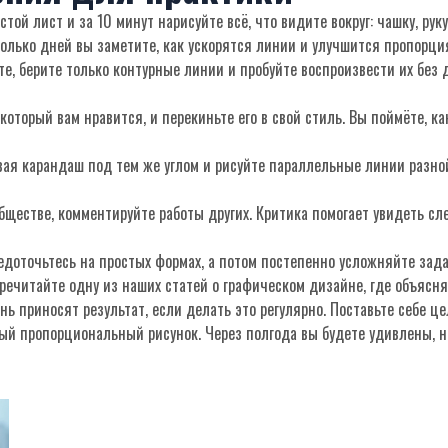
стой лист и за 10 минут нарисуйте всё, что видите вокруг: чашку, руку
олько дней вы заметите, как ускорятся линии и улучшится пропорци
е, берите только контурные линии и пробуйте воспроизвести их без д
 который вам нравится, и перекиньте его в свой стиль. Вы поймёте, к
ивая карандаш под тем же углом и рисуйте параллельные линии разно
бществе, комментируйте работы других. Критика помогает увидеть с
доточьтесь на простых формах, а потом постепенно усложняйте задач
речитайте одну из наших статей о графическом дизайне, где объяс
нь приносят результат, если делать это регулярно. Поставьте себе 
ный пропорциональный рисунок. Через полгода вы будете удивлены, н