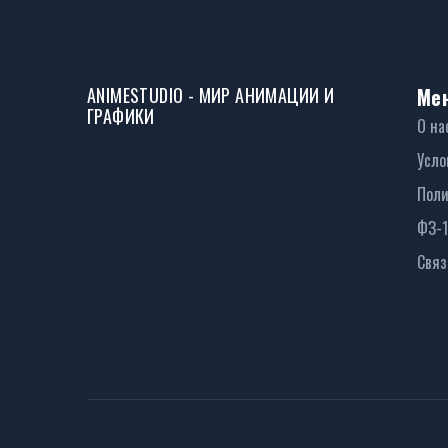
ANIMESTUDIO - МИР АНИМАЦИИ И
Ме
ГРАФИКИ
О на
Усло
Поли
ФЗ-
Связ