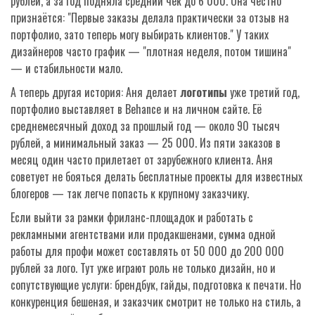
рублей, а за год подняла средний чек до 6 000. Она честно
признаётся: "Первые заказы делала практически за отзыв на
портфолио, зато теперь могу выбирать клиентов." У таких
дизайнеров часто график — "плотная неделя, потом тишина"
— и стабильности мало.
А теперь другая история: Аня делает
логотипы
уже третий год,
портфолио выставляет в Behance и на личном сайте. Её
среднемесячный доход за прошлый год — около 90 тысяч
рублей, а минимальный заказ — 25 000. Из пяти заказов в
месяц один часто прилетает от зарубежного клиента. Аня
советует не бояться делать бесплатные проекты для известных
блогеров — так легче попасть к крупному заказчику.
Если выйти за рамки фриланс-площадок и работать с
рекламными агентствами или продакшенами, сумма одной
работы для профи может составлять от 50 000 до 200 000
рублей за лого. Тут уже играют роль не только дизайн, но и
сопутствующие услуги: брендбук, гайды, подготовка к печати. Но
конкуренция бешеная, и заказчик смотрит не только на стиль, а