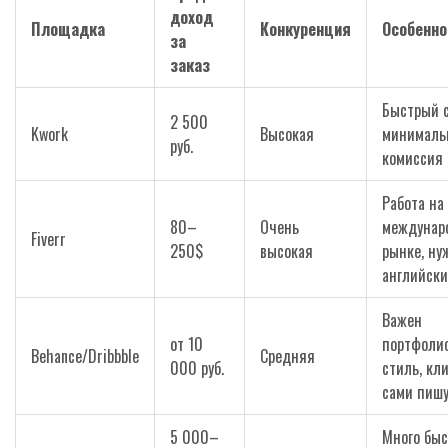
доход
Площадка
Конкуренция
Особенно
за
заказ
Быстрый с
2 500
Kwork
Высокая
минималь
руб.
комиссия
Работа на
80–
Очень
междунар
Fiverr
250$
высокая
рынке, ну
английск
Важен
от 10
портфоли
Behance/Dribbble
Средняя
000 руб.
стиль, кл
сами пиш
5 000–
Много бы