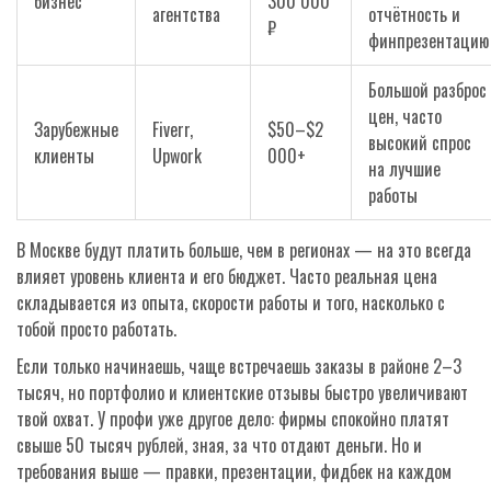
бизнес
300 000
агентства
отчётность и
₽
финпрезентацию
Большой разброс
цен, часто
Зарубежные
Fiverr,
$50–$2
высокий спрос
клиенты
Upwork
000+
на лучшие
работы
В Москве будут платить больше, чем в регионах — на это всегда
влияет уровень клиента и его бюджет. Часто реальная цена
складывается из опыта, скорости работы и того, насколько с
тобой просто работать.
Если только начинаешь, чаще встречаешь заказы в районе 2–3
тысяч, но портфолио и клиентские отзывы быстро увеличивают
твой охват. У профи уже другое дело: фирмы спокойно платят
свыше 50 тысяч рублей, зная, за что отдают деньги. Но и
требования выше — правки, презентации, фидбек на каждом