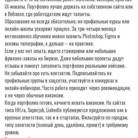
UI‑мокапы. Портфолио лучше держать на собственном сайте или
в Behance, где работодатели ищут таланты.
Образование не всегда обязательно, но профильные курсы или
онлайн‑школы ускоряют процесс. За три‑четыре месяца
интенсивного обучения можно освоить Photoshop, Figma и
основы типографии, а дальше – на практике.
Если у вас нет опыта, ищите стажировки или небольшие
фриланс‑заказы на биржах. Даже небольшие проекты дадут
отзывы и помогут заполнить портфолио реальными кейсами.
Не забывайте про сеть контактов. Подписывайтесь на
профильные группы в соцсетях, участвуйте в конкурсах и
онлайн‑вебинарах. Часто работа приходит через рекомендации,
а не через обычные вакансии.
Когда портфолио готово, начните искать вакансии. На сайтах
типа HH.ru, Superjob, LinkedIn публикуются предложения как в
крупных агентствах, так и в стартапах. Фильтруйте по городам,
типу занятости (полный день, удалёнка, проект) и требуемому
уровню.