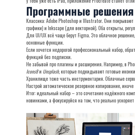
у тебя уже есть iPad, приложение Procreate станет отл
Программные решения
Классика: Adobe Photoshop и Illustrator. Они покрыва
графики) и Inkscape (для векторной). Оба открыты, рег
Для UI/UX всё чаще берут Figma. Это облачное решение
основные функции.
Если хочется недорогой профессиональный набор, обратит
функций без подписки.
Не забывай про плагины и расширения. Например, в Ph
Icons8
и
Unsplash
, которые подкидывают готовые иконки
Хранилище тоже часть инструментария. Облачные серви
Настрой автоматическое резервное копирование, иначе
Итог: идеальный набор – это сочетание надёжного комп
новинками, а фокусируйся на том, что реально ускоряет 