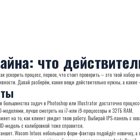
айна: что действител
как ускорить процесс, первое, что стоит проверить – это твой набор
ивности. Давай разберём, какие вещи действительно нужны, а какие
нты
 большинства задач в Photoshop или Illustrator достаточно процессо
D‑моделями, лучше смотреть на i7‑или i9‑процессоры и 32 ГБ RAM.
ияет на то, как клиент увидит твою работу. Выбирай IPS‑панель с о
HD‑модель с калибровкой тоже справится.
аншет. Wacom Intuos небольшого форм-фактора подойдёт новичку, а п