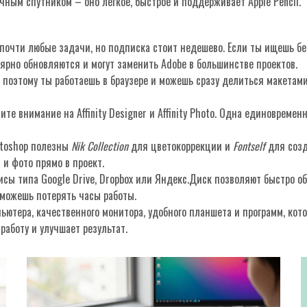
ичным спутником – оно лёгкое, быстрое и поддерживает Apple Pencil.
ют почти любые задачи, но подписка стоит недешево. Если ты ищешь б
улярно обновляются и могут заменить Adobe в большинстве проектов.
, поэтому ты работаешь в браузере и можешь сразу делиться макетам
е внимание на Affinity Designer и Affinity Photo. Одна единовременн
otoshop полезны
Nik Collection
для цветокоррекции и
Fontself
для созд
 и фото прямо в проект.
сы типа Google Drive, Dropbox или Яндекс.Диск позволяют быстро о
 можешь потерять часы работы.
ьютера, качественного монитора, удобного планшета и программ, кот
работу и улучшает результат.