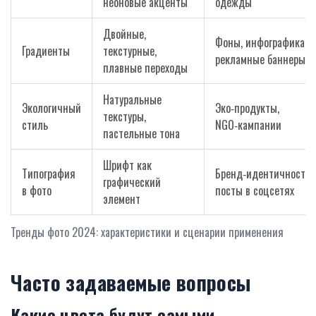
неоновые акценты
одежды
Двойные,
Фоны, инфографика,
Градиенты
текстурные,
рекламные баннеры
плавные переходы
Натуральные
Экологичный
Эко‑продукты,
текстуры,
стиль
NGO‑кампании
пастельные тона
Шрифт как
Типография
Бренд‑идентичность,
графический
в фото
посты в соцсетях
элемент
Тренды фото 2024: характеристики и сценарии применения
Часто задаваемые вопросы
Какие цвета будут самыми