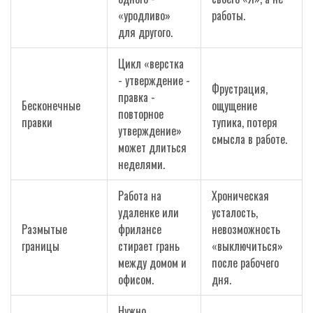
«уродливо»
работы.
для другого.
Цикл «верстка
- утверждение -
Фрустрация,
правка -
Бесконечные
ощущение
повторное
правки
тупика, потеря
утверждение»
смысла в работе.
может длиться
неделями.
Работа на
Хроническая
удаленке или
усталость,
Размытые
фрилансе
невозможность
границы
стирает грань
«выключиться»
между домом и
после рабочего
офисом.
дня.
Нужно