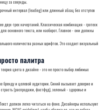
ницу за секунды.
чный интервал (leading) или длинный абзац без отступов
е двух-трех начертаний. Классическая комбинация - гротеск
) для основного текста, или наоборот. Главное - они должны
ольшого количества разных шрифтов. Это создает визуальный
просто палитра
о
теория цвета
в дизайне - это не просто выбор любимых
ие бренду и целевой аудитории. Синий вызывает доверие и
и страсть (распродажи, фастфуд), зеленый - здоровье и
 Текст должен легко читаться на фоне. Дизайнеры используют
имер, WCAG guidelines), чтобы убедиться, что их работа