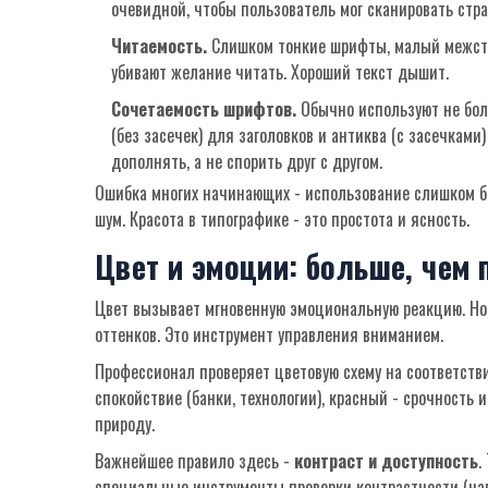
очевидной, чтобы пользователь мог сканировать стра
Читаемость.
Слишком тонкие шрифты, малый межстро
убивают желание читать. Хороший текст дышит.
Сочетаемость шрифтов.
Обычно используют не боле
(без засечек) для заголовков и антиква (с засечками
дополнять, а не спорить друг с другом.
Ошибка многих начинающих - использование слишком б
шум. Красота в типографике - это простота и ясность.
Цвет и эмоции: больше, чем 
Цвет вызывает мгновенную эмоциональную реакцию. Н
оттенков. Это инструмент управления вниманием.
Профессионал проверяет цветовую схему на соответств
спокойствие (банки, технологии), красный - срочность 
природу.
Важнейшее правило здесь -
контраст и доступность
.
специальные инструменты проверки контрастности (напр