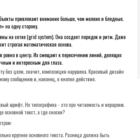
бъекты привлекают внимание больше, чем мелкие и бледные.
» на одну сторону.
ы на сетке (grid system). Она создает порядок и ритм. Даже
ит строгая математическая основа.
 ровно в центр. Их смещают к пересечению линий, делящих
ичным и интересным для глаза.
ету без цели, значит, композиция нарушена. Красивый дизайн
овному сообщению и, наконец, к кнопке действия.
сивый шрифт. Но
типографика
- это про читаемость и иерархию.
де основной текст, а где сноски?
етрам:
льно крупнее основного текста. Разница должна быть