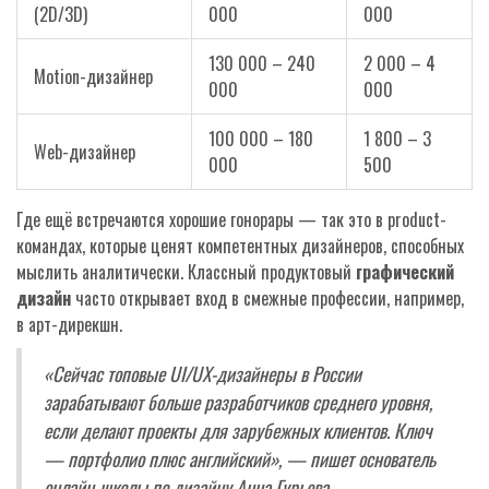
(2D/3D)
000
000
130 000 – 240
2 000 – 4
Motion-дизайнер
000
000
100 000 – 180
1 800 – 3
Web-дизайнер
000
500
Где ещё встречаются хорошие гонорары — так это в product-
командах, которые ценят компетентных дизайнеров, способных
мыслить аналитически. Классный продуктовый
графический
дизайн
часто открывает вход в смежные профессии, например,
в арт-дирекшн.
«Сейчас топовые UI/UX-дизайнеры в России
зарабатывают больше разработчиков среднего уровня,
если делают проекты для зарубежных клиентов. Ключ
— портфолио плюс английский», — пишет основатель
онлайн-школы по дизайну Анна Гурьева.