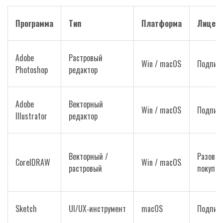
Программа
Тип
Платформа
Лицен
Adobe
Растровый
Win / macOS
Подпис
Photoshop
редактор
Adobe
Векторный
Win / macOS
Подпис
Illustrator
редактор
Векторный /
Разовая
CorelDRAW
Win / macOS
растровый
покупка
Sketch
UI/UX‑инструмент
macOS
Подпис