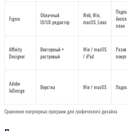
Подписк
Облачный
Web, Win,
Figma
беспла
UI/UX‑редактор
macOS, Linux
план
Affinity
Векторный +
Win / macOS
Разовая
Designer
растровый
/ iPad
покупка
Adobe
Верстка
Win / macOS
Подпис
InDesign
Сравнение популярных программ для графического дизайна