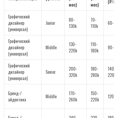
(₽/ме
мес)
мес)
Графический
80-
70-
дизайнер
Junior
60-9
130k
110k
(универсал)
Графический
130-
110-
дизайнер
Middle
90-15
220k
180k
(универсал)
Графический
200-
180-
140-
дизайнер
Senior
320k
280k
220k
(универсал)
Бренд-/
170-
150-
Middle
120-1
айдентика
260k
220k
Бренд-/
240-
220-
180-