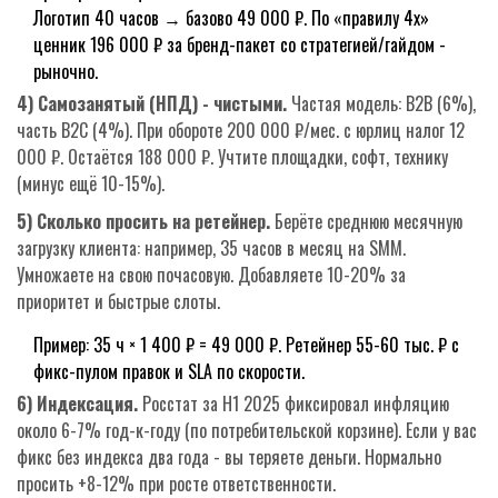
Логотип 40 часов → базово 49 000 ₽. По «правилу 4х»
ценник 196 000 ₽ за бренд-пакет со стратегией/гайдом -
рыночно.
4) Самозанятый (НПД) - чистыми.
Частая модель: B2B (6%),
часть B2C (4%). При обороте 200 000 ₽/мес. с юрлиц налог 12
000 ₽. Остаётся 188 000 ₽. Учтите площадки, софт, технику
(минус ещё 10-15%).
5) Сколько просить на ретейнер.
Берёте среднюю месячную
загрузку клиента: например, 35 часов в месяц на SMM.
Умножаете на свою почасовую. Добавляете 10-20% за
приоритет и быстрые слоты.
Пример: 35 ч × 1 400 ₽ = 49 000 ₽. Ретейнер 55-60 тыс. ₽ с
фикс-пулом правок и SLA по скорости.
6) Индексация.
Росстат за H1 2025 фиксировал инфляцию
около 6-7% год-к-году (по потребительской корзине). Если у вас
фикс без индекса два года - вы теряете деньги. Нормально
просить +8-12% при росте ответственности.