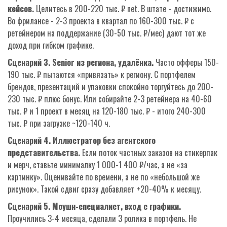
кейсов.
Целитесь в 200-220 тыс. ₽ net. В штате - достижимо.
Во фрилансе - 2-3 проекта в квартал по 160-300 тыс. ₽ с
ретейнером на поддержание (30-50 тыс. ₽/мес) дают тот же
доход при гибком графике.
Сценарий 3. Senior из региона, удалёнка.
Часто офферы 150-
190 тыс. ₽ пытаются «привязать» к региону. С портфелем
брендов, презентаций и упаковки спокойно торгуйтесь до 200-
230 тыс. ₽ плюс бонус. Или собирайте 2-3 ретейнера на 40-60
тыс. ₽ и 1 проект в месяц на 120-180 тыс. ₽ - итого 240-300
тыс. ₽ при загрузке ~120-140 ч.
Сценарий 4. Иллюстратор без агентского
представительства.
Если поток частных заказов на стикерпак
и мерч, ставьте минималку 1 000-1 400 ₽/час, а не «за
картинку». Оценивайте по времени, а не по «небольшой же
рисунок». Такой сдвиг сразу добавляет +20-40% к месяцу.
Сценарий 5. Моушн-специалист, вход с графики.
Проучились 3-4 месяца, сделали 3 ролика в портфель. Не