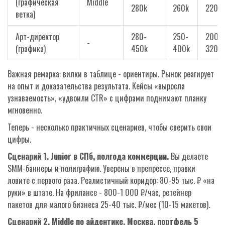
(графическая
Middle
280k
260k
220k
ветка)
Арт-директор
280-
250-
200-
-
(графика)
450k
400k
320k
Важная ремарка: вилки в таблице - ориентиры. Рынок реагирует
на опыт и доказательства результата. Кейсы «выросла
узнаваемость», «удвоили CTR» с цифрами поднимают планку
мгновенно.
Теперь - несколько практичных сценариев, чтобы сверить свои
цифры.
Сценарий 1. Junior в СПб, полгода коммерции.
Вы делаете
SMM-баннеры и полиграфию. Уверены в препрессе, правки
ловите с первого раза. Реалистичный коридор: 80-95 тыс. ₽ «на
руки» в штате. На фрилансе - 800-1 000 ₽/час, ретейнер
пакетов для малого бизнеса 25-40 тыс. ₽/мес (10-15 макетов).
Сценарий 2. Middle по айдентике, Москва, портфель 5