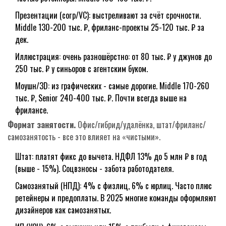
Презентации (corp/VC): выстреливают за счёт срочности.
Middle 130-200 тыс. ₽, фриланс-проекты 25-120 тыс. ₽ за
дек.
Иллюстрация: очень разношёрстно: от 80 тыс. ₽ у джунов до
250 тыс. ₽ у синьоров c агентским буком.
Моушн/3D: из графических - самые дорогие. Middle 170-260
тыс. ₽, Senior 240-400 тыс. ₽. Почти всегда выше на
фрилансе.
Формат занятости.
Офис/гибрид/удалёнка, штат/фриланс/
самозанятость - все это влияет на «чистыми».
Штат: платят фикс до вычета. НДФЛ 13% до 5 млн ₽ в год
(выше - 15%). Соцвзносы - забота работодателя.
Самозанятый (НПД): 4% с физлиц, 6% с юрлиц. Часто плюс
ретейнеры и предоплаты. В 2025 многие команды оформляют
дизайнеров как самозанятых.