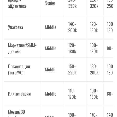
Senior
айдентика
350k
320k
250k
140-
120-
100-
Упаковка
Middle
200k
180k
160k
Маркетинг/SMM-
120-
100-
Middle
90-14
дизайн
180k
160k
Презентации
150-
130-
100-
Middle
(corp/VC)
220k
200k
160k
110-
100-
Иллюстрация
Middle
80-14
170k
160k
Моушн/3D
190-
170-
140-