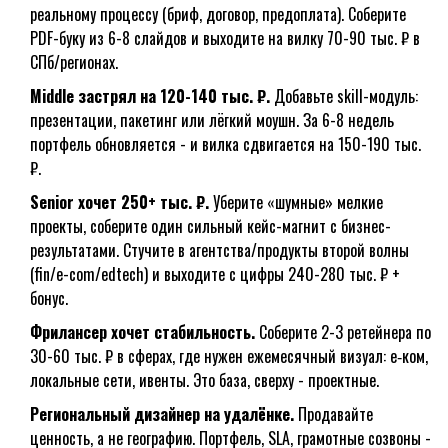
реальному процессу (бриф, договор, предоплата). Соберите
PDF-буку из 6-8 слайдов и выходите на вилку 70-90 тыс. ₽ в
СПб/регионах.
Middle застрял на 120-140 тыс. ₽.
Добавьте skill-модуль:
презентации, пакетинг или лёгкий моушн. За 6-8 недель
портфель обновляется - и вилка сдвигается на 150-190 тыс.
₽.
Senior хочет 250+ тыс. ₽.
Уберите «шумные» мелкие
проекты, соберите один сильный кейс-магнит с бизнес-
результатами. Стучите в агентства/продукты второй волны
(fin/e-com/edtech) и выходите с цифры 240-280 тыс. ₽ +
бонус.
Фрилансер хочет стабильность.
Соберите 2-3 ретейнера по
30-60 тыс. ₽ в сферах, где нужен ежемесячный визуал: e‑ком,
локальные сети, ивенты. Это база, сверху - проектные.
Региональный дизайнер на удалёнке.
Продавайте
ценность, а не географию. Портфель, SLA, грамотные созвоны -