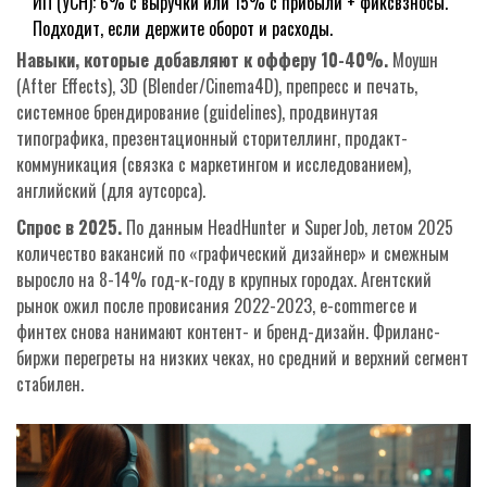
ИП (УСН): 6% с выручки или 15% с прибыли + фиксвзносы.
Подходит, если держите оборот и расходы.
Навыки, которые добавляют к офферу 10-40%.
Моушн
(After Effects), 3D (Blender/Cinema4D), препресс и печать,
системное брендирование (guidelines), продвинутая
типографика, презентационный сторителлинг, продакт-
коммуникация (связка с маркетингом и исследованием),
английский (для аутсорса).
Спрос в 2025.
По данным HeadHunter и SuperJob, летом 2025
количество вакансий по «графический дизайнер» и смежным
выросло на 8-14% год-к-году в крупных городах. Агентский
рынок ожил после провисания 2022-2023, e-commerce и
финтех снова нанимают контент- и бренд-дизайн. Фриланс-
биржи перегреты на низких чеках, но средний и верхний сегмент
стабилен.