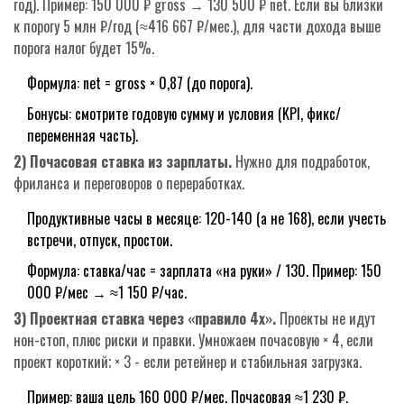
год). Пример: 150 000 ₽ gross → 130 500 ₽ net. Если вы близки
к порогу 5 млн ₽/год (≈416 667 ₽/мес.), для части дохода выше
порога налог будет 15%.
Формула: net = gross × 0,87 (до порога).
Бонусы: смотрите годовую сумму и условия (KPI, фикс/
переменная часть).
2) Почасовая ставка из зарплаты.
Нужно для подработок,
фриланса и переговоров о переработках.
Продуктивные часы в месяце: 120-140 (а не 168), если учесть
встречи, отпуск, простои.
Формула: ставка/час = зарплата «на руки» / 130. Пример: 150
000 ₽/мес → ≈1 150 ₽/час.
3) Проектная ставка через «правило 4х».
Проекты не идут
нон-стоп, плюс риски и правки. Умножаем почасовую × 4, если
проект короткий; × 3 - если ретейнер и стабильная загрузка.
Пример: ваша цель 160 000 ₽/мес. Почасовая ≈1 230 ₽.