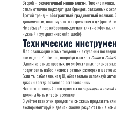
Второй –
экологичный минимализм
. Плоские иконки,
стиль отлично подходит для брендов, связанных с эко
Третий тренд –
абстрактный градиентный коллаж
.
динамичным, поэтому часто встречается в цифровой ре
Не забывай про
киберпанк‑детали
: глитч‑эффекты, к
нужный «футуристический» шлейф.
Технические инструме
Для реализации новых тенденций актуальны последние
всё ещё на Photoshop, попробуй плагины
Coolor
и
ColorZi
Одним из самых простых, но эффективных приёмов яв
подготовить набор иконок в разных размерах и цветовых
Если ты работаешь над UI, обязательно используй
авто
дизайн всегда останется согласованным.
Наконец, проверяй свои проекты на
видимость в темной 
должны быть в твоём арсенале.
С учётом всех этих трендов ты сможешь предлагать кли
экспериментируй и делись своими результатами в комме