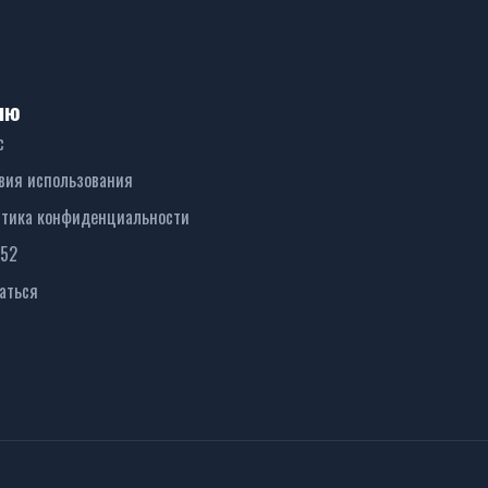
ню
с
вия использования
тика конфиденциальности
152
аться