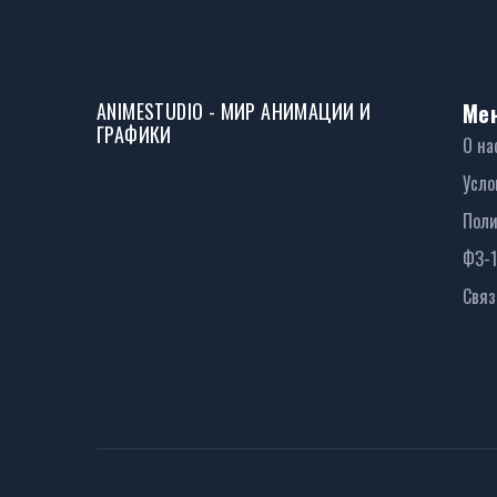
ANIMESTUDIO - МИР АНИМАЦИИ И
Ме
ГРАФИКИ
О на
Усло
Поли
ФЗ-
Связ