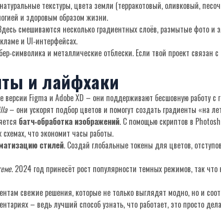
 натуральные текстуры, цвета земли (терракотовый, оливковый, песо
логией и здоровым образом жизни.
 Здесь смешиваются несколько градиентных слоёв, размытые фото и 
кламе и UI‑интерфейсах.
ибер‑символика и металлические отблески. Если твой проект связан с
нты и лайфхаки
 версии Figma и Adobe XD – они поддерживают бесшовную работу с 
lla
– они ускорят подбор цветов и помогут создать градиенты «на лет
ляется
батч‑обработка изображений
. С помощью скриптов в Photos
 схемах, что экономит часы работы.
матизацию стилей
. Создай глобальные токены для цветов, отступов
теме
. 2024 год принесёт рост популярности темных режимов, так что
ентам свежие решения, которые не только выглядят модно, но и соот
нтариях – ведь лучший способ узнать, что работает, это просто дела