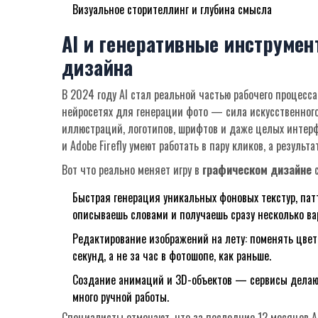
Визуальное сторителлинг и глубина смысла
AI и генеративные инструме
дизайна
В 2024 году AI стал реальной частью рабочего процесса
нейросетях для генерации фото — сила искусственног
иллюстраций, логотипов, шрифтов и даже целых интерф
и Adobe Firefly умеют работать в пару кликов, а резуль
Вот что реально меняет игру в
графическом дизайне
с
Быстрая генерация уникальных фоновых текстур, пат
описываешь словами и получаешь сразу несколько ва
Редактирование изображений на лету: поменять цвет
секунд, а не за час в фотошопе, как раньше.
Создание анимаций и 3D-объектов — сервисы делают
много ручной работы.
Специалисты отмечают, что за последние 12 месяцев 