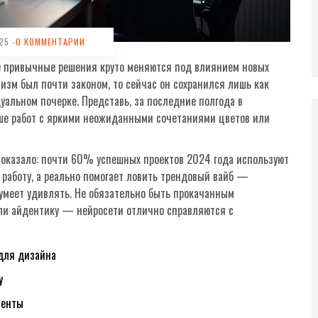
025
-0 КОММЕНТАРИИ
же привычные решения круто меняются под влиянием новых
изм был почти законом, то сейчас он сохранился лишь как
уальном почерке. Представь, за последние полгода в
ьше работ с яркими неожиданными сочетаниями цветов или
оказало: почти 60% успешных проектов 2024 года используют
т работу, а реально помогает ловить трендовый вайб —
умеет удивлять. Не обязательно быть прокачанным
ли айдентику — нейросети отлично справляются с
 для дизайна
у
менты