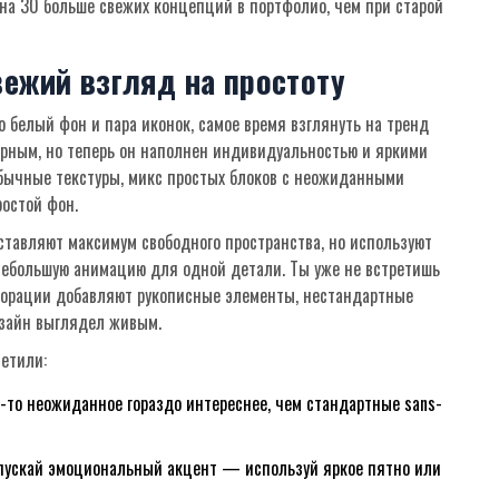
 на 30 больше свежих концепций в портфолио, чем при старой
вежий взгляд на простоту
 белый фон и пара иконок, самое время взглянуть на тренд
ярным, но теперь он наполнен индивидуальностью и яркими
бычные текстуры, микс простых блоков с неожиданными
остой фон.
ставляют максимум свободного пространства, но используют
небольшую анимацию для одной детали. Ты уже не встретишь
орации добавляют рукописные элементы, нестандартные
изайн выглядел живым.
метили:
-то неожиданное гораздо интереснее, чем стандартные sans-
 упускай эмоциональный акцент — используй яркое пятно или