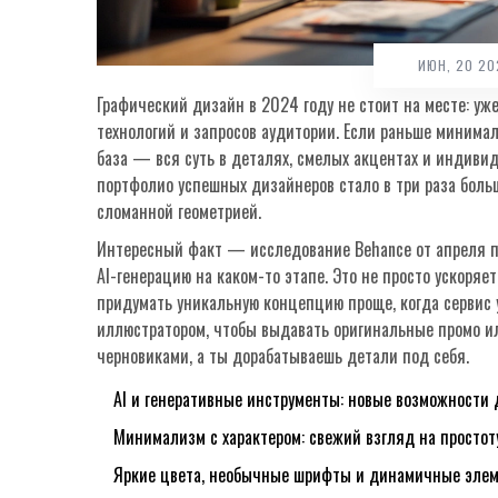
ИЮН, 20 2
Графический дизайн в 2024 году не стоит на месте: у
технологий и запросов аудитории. Если раньше минимал
база — вся суть в деталях, смелых акцентах и индивид
портфолио успешных дизайнеров стало в три раза бол
сломанной геометрией.
Интересный факт — исследование Behance от апреля п
AI-генерацию на каком-то этапе. Это не просто ускоряе
придумать уникальную концепцию проще, когда сервис 
иллюстратором, чтобы выдавать оригинальные промо и
черновиками, а ты дорабатываешь детали под себя.
AI и генеративные инструменты: новые возможности
Минимализм с характером: свежий взгляд на простот
Яркие цвета, необычные шрифты и динамичные эле