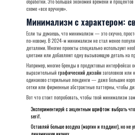
обработки. Это большая экономия времени и процентов
схеме «все вручную».
Минимализм с характером: с
Если ты думаешь, что минимализм — это скучно, просто
по-новому. В 2024-м минимализм не стал менее попул
деталями. Многие проекты специально используют нео
цветами или добавляют одну вызывающую деталь на пр
Например, многие бренды в продуктовых интерфейсах о
выразительный
графический дизайн
заголовков или 
одинаково стерильные лендинги — даже большие корп
сетки или фирменные абстрактные паттерны, чтобы д
Вот что стоит попробовать, чтобы твой минимализм за
Экспериментируй с акцентным шрифтом: выбрать что
serif.
Оставляй больше воздуха (маргин и пэддинг), но не
динамичную иконку.