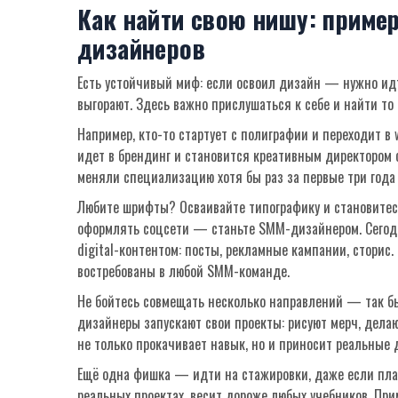
Как найти свою нишу: приме
дизайнеров
Есть устойчивый миф: если освоил дизайн — нужно идт
выгорают. Здесь важно прислушаться к себе и найти то
Например, кто-то стартует с полиграфии и переходит в 
идет в брендинг и становится креативным директором с
меняли специализацию хотя бы раз за первые три года
Любите шрифты? Осваивайте типографику и становитесь 
оформлять соцсети — станьте SMM-дизайнером. Сегод
digital-контентом: посты, рекламные кампании, сторис
востребованы в любой SMM-команде.
Не бойтесь совмещать несколько направлений — так бы
дизайнеры запускают свои проекты: рисуют мерч, дела
не только прокачивает навык, но и приносит реальные 
Ещё одна фишка — идти на стажировки, даже если пла
реальных проектах, весит дороже любых учебников. Пр