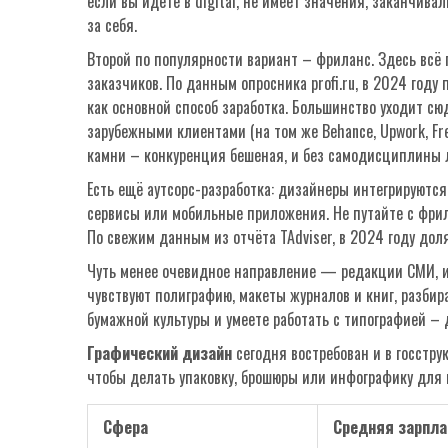
если вы идёте в digital, не имеет значения, заканчива
за себя.
Второй по популярности вариант – фриланс. Здесь всё 
заказчиков. По данным опросника profi.ru, в 2024 го
как основной способ заработка. Большинство уходит сю
зарубежными клиентами (на том же Behance, Upwork, Fre
камни – конкуренция бешеная, и без самодисциплины л
Есть ещё аутсорс-разработка: дизайнеры интегрируютс
сервисы или мобильные приложения. Не путайте с фрил
По свежим данным из отчёта TAdviser, в 2024 году дол
Чуть менее очевидное направление — редакции СМИ, и
чувствуют полиграфию, макеты журналов и книг, разбир
бумажной культуры и умеете работать с типографией – 
Графический дизайн
сегодня востребован и в госстру
чтобы делать упаковку, брошюры или инфографику для 
Сфера
Средняя зарпла