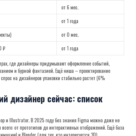
от 6 мес.
от 1 года
оекты)
от 0 мес.
0 ₽
от 1 года
атрах, где дизайнеры придумывают оформление событий,
ванием и бурной фантазией. Ещё ниша – проектирование
C, спрос на дизайнеров упаковки стабильно растет (6%
ий дизайнер сейчас: список
op и Illustrator. В 2025 году без знания Figma можно даже не
я всего: от прототипов до интерактивных отображений. Ещё база
нимацию) и Blender (для тех, кто интересуется 3D).