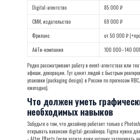
Digital-агентство
85 000 ₽
СМИ, издательство
69 000 ₽
Фриланс
от 50 000 ₽ (+пр
АйТи-компания
100 000–140 00
Редко рассматривают работу в event-агентствах или те
афиши, декорации. Тут ценят людей с быстрым реагиро
упаковки (packaging design): в России по прогнозам RB
ежегодно).
Что должен уметь графическ
необходимых навыков
Забудьте о том, что дизайнер работает только с Photosh
открывать вакансии digital-дизайнера. Figma нужна дл
- After Effects (если хотите даже чуточку затрагивать а