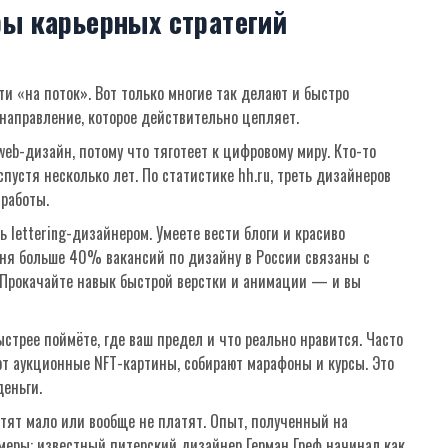
ры карьерных стратегий
и «на поток». Вот только многие так делают и быстро
 направление, которое действительно цепляет.
web-дизайн, потому что тяготеет к цифровому миру. Кто-то
пустя несколько лет. По статистике hh.ru, треть дизайнеров
 работы.
lettering-дизайнером. Умеете вести блоги и красиво
ня больше 40% вакансий по дизайну в России связаны с
. Прокачайте навык быстрой верстки и анимации — и вы
стрее поймёте, где ваш предел и что реально нравится. Часто
ют аукционные NFT-картины, собирают марафоны и курсы. Это
деньги.
тят мало или вообще не платят. Опыт, полученный на
имеры: известный питерский дизайнер Герман Греф начинал как