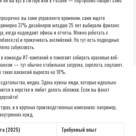
ли ли вы вуз в Питере или в Рязани — портфолио говорит само
прозрачно: вы сами управляете временем, сами ищете
ду примерно 37% дизайнеров младше 25 лет выбирали фриланс
да, когда надоедают офисы и отчеты. Можно работать с
elance.ru) и прокачивать английский. Но тут есть подводные
егко забуксовать.
я в команды ИТ-компаний и помогают собирать красивые веб-
ансом — тут обычно стабильная загрузка, зарплата, соцпакет.
я таких вакансий выросла на 18%.
здательства, медиа. Здесь нужны люди, которые идеально
аются в верстке и любят делать обложки. Если вы фанат
дерзайте!
ктурах, и в крупных производственных компаниях: например,
внутренних нужд.
та (2025)
Требуемый опыт