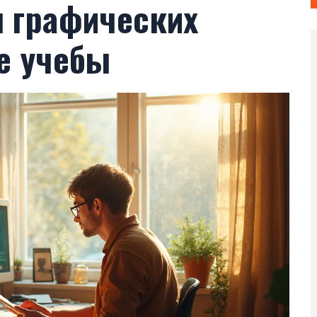
 графических
е учебы