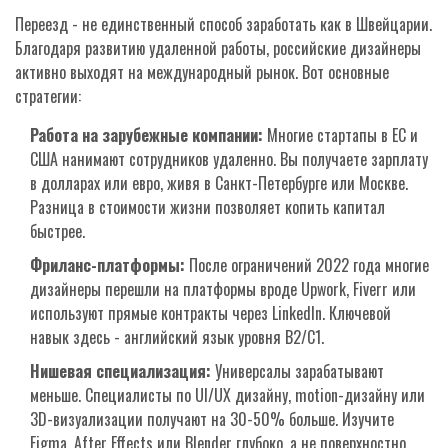
Переезд - не единственный способ заработать как в Швейцарии.
Благодаря развитию удаленной работы, российские дизайнеры
активно выходят на международный рынок. Вот основные
стратегии:
Работа на зарубежные компании:
Многие стартапы в ЕС и
США нанимают сотрудников удаленно. Вы получаете зарплату
в долларах или евро, живя в Санкт-Петербурге или Москве.
Разница в стоимости жизни позволяет копить капитал
быстрее.
Фриланс-платформы:
После ограничений 2022 года многие
дизайнеры перешли на платформы вроде Upwork, Fiverr или
используют прямые контракты через LinkedIn. Ключевой
навык здесь - английский язык уровня B2/C1.
Нишевая специализация:
Универсалы зарабатывают
меньше. Специалисты по UI/UX дизайну, motion-дизайну или
3D-визуализации получают на 30-50% больше. Изучите
Figma, After Effects или Blender глубоко, а не поверхностно.