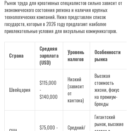
Рынок труда для креативных специалистов сильно зависит от
экономического состояния региона и наличия крупных
технологических компаний. Ниже представлен список
государств, которые в 2026 году предлагают наиболее
привлекательные условия для визуальных коммуникаторов.
Средняя
Уровень
Особенности
Страна
зарплата
налогов
рынка
(USD)
Высокая
Низкий
$115,000
стоимость
(зависит
Швейцария
-
жизни, фокус
от
$140,000
на премиум-
кантона)
бренды
Гигантский
рынок, высокие
$75,000 -
Средний/