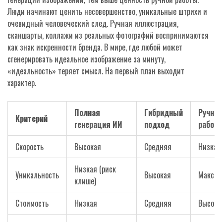
Люди начинают ценить несовершенство, уникальные штрихи и
очевидный человеческий след. Ручная иллюстрация,
сканшарты, коллажи из реальных фотографий воспринимаются
как знак искренности бренда. В мире, где любой может
сгенерировать идеальное изображение за минуту,
«идеальность» теряет смысл. На первый план выходит
характер.
Полная
Гибридный
Ручна
Критерий
генерация ИИ
подход
работа
Скорость
Высокая
Средняя
Низкая
Низкая (риск
Уникальность
Высокая
Максим
клише)
Стоимость
Низкая
Средняя
Высока